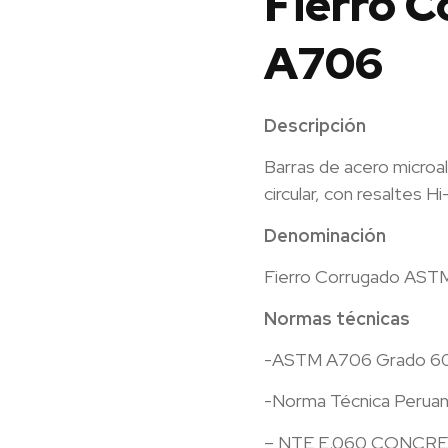
Fierro 
A706
Descripción
Barras de acero microal
circular, con resaltes H
Denominación
Fierro Corrugado AS
Normas técnicas
-ASTM A706 Grado 6
-Norma Técnica Peruan
– NTE E.060 CONCRE