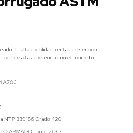
Corrugado ASTM
eado de alta ductilidad, rectas de sección
i-bond de alta adherencia con el concreto.
TM A706
0
a NTP 339.186 Grado 420.
TO ARMADO punto 21.3.3