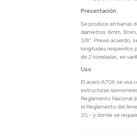
Presentación
Se produce en barras de
diámetros: 6mm, 8mm, 3/8
3/8″. Previo acuerdo, 
longitudes requeridos p
de 2 toneladas, en var
Uso
El acero A706 se usa 
estructuras sismorresi
Reglamento Nacional de
el Reglamento del Amer
21) – y donde se requie